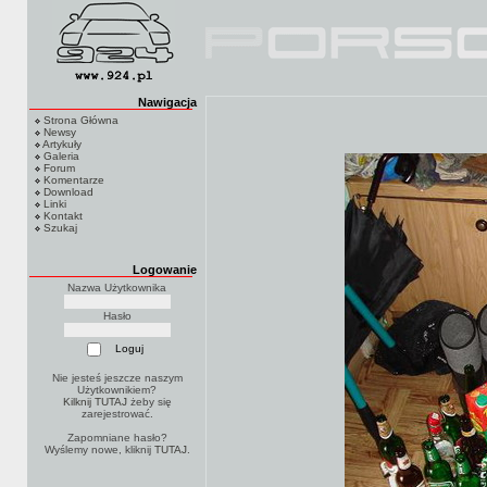
Nawigacja
Strona Główna
Newsy
Artykuły
Galeria
Forum
Komentarze
Download
Linki
Kontakt
Szukaj
Logowanie
Nazwa Użytkownika
Hasło
Nie jesteś jeszcze naszym
Użytkownikiem?
Kilknij TUTAJ
żeby się
zarejestrować.
Zapomniane hasło?
Wyślemy nowe, kliknij
TUTAJ
.