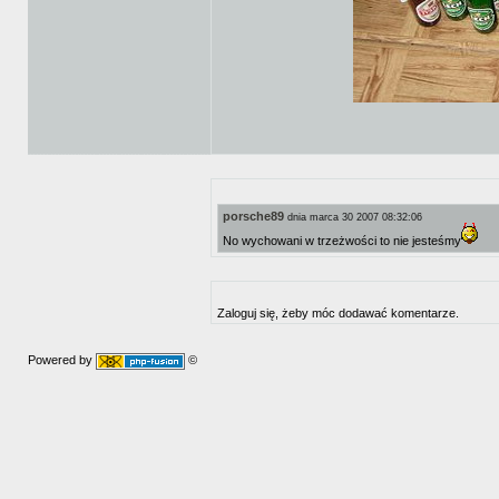
porsche89
dnia marca 30 2007 08:32:06
No wychowani w trzeżwości to nie jesteśmy
Zaloguj się, żeby móc dodawać komentarze.
Powered by
©