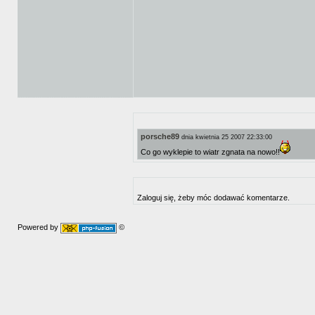
porsche89
dnia kwietnia 25 2007 22:33:00
Co go wyklepie to wiatr zgnata na nowo!!
Zaloguj się, żeby móc dodawać komentarze.
Powered by
©