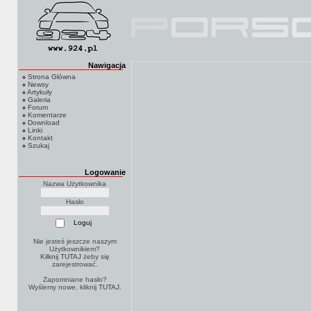
Nawigacja
Strona Główna
Newsy
Artykuły
Galeria
Forum
Komentarze
Download
Linki
Kontakt
Szukaj
Logowanie
Nazwa Użytkownika
Hasło
Nie jesteś jeszcze naszym
Użytkownikiem?
Kilknij TUTAJ
żeby się
zarejestrować.
Zapomniane hasło?
Wyślemy nowe, kliknij
TUTAJ
.