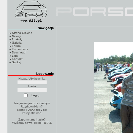
Nawigacja
Strona Główna
Newsy
Artykuły
Galeria
Forum
Komentarze
Download
Linki
Kontakt
Szukaj
Logowanie
Nazwa Użytkownika
Hasło
Nie jesteś jeszcze naszym
Użytkownikiem?
Kilknij TUTAJ
żeby się
zarejestrować.
Zapomniane hasło?
Wyślemy nowe, kliknij
TUTAJ
.