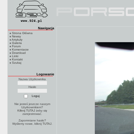
Nawigacja
Strona Główna
Newsy
Artykuły
Galeria
Forum
Komentarze
Download
Linki
Kontakt
Szukaj
Logowanie
Nazwa Użytkownika
Hasło
Nie jesteś jeszcze naszym
Użytkownikiem?
Kilknij TUTAJ
żeby się
zarejestrować.
Zapomniane hasło?
Wyślemy nowe, kliknij
TUTAJ
.