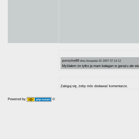
porsche89
dnia listopada 02 2007 07:14:12
Myślałem że tylko ja mam bałagan w garażu ale 
Zaloguj się, żeby móc dodawać komentarze.
Powered by
©