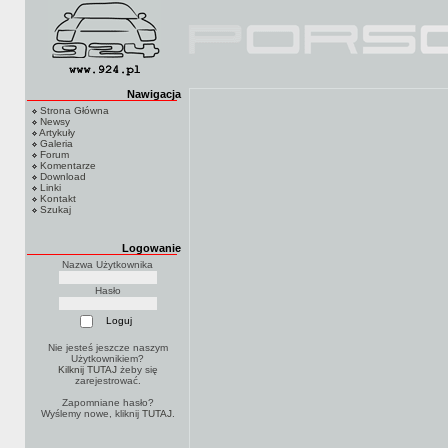
Nawigacja
Strona Główna
Newsy
Artykuły
Galeria
Forum
Komentarze
Download
Linki
Kontakt
Szukaj
Logowanie
Nazwa Użytkownika
Hasło
Nie jesteś jeszcze naszym
Użytkownikiem?
Kilknij TUTAJ
żeby się
zarejestrować.
Zapomniane hasło?
Wyślemy nowe, kliknij
TUTAJ
.