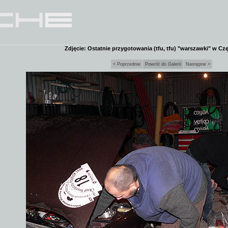
Zdjęcie: Ostatnie przygotowania (tfu, tfu) "warszawki" w C
< Poprzednie
Powrót do Galerii
Następne >