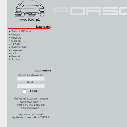
Nawigacja
Strona Główna
Newsy
Artykuły
Galeria
Forum
Komentarze
Download
Linki
Kontakt
Szukaj
Logowanie
Nazwa Użytkownika
Hasło
Nie jesteś jeszcze naszym
Użytkownikiem?
Kilknij TUTAJ
żeby się
zarejestrować.
Zapomniane hasło?
Wyślemy nowe, kliknij
TUTAJ
.