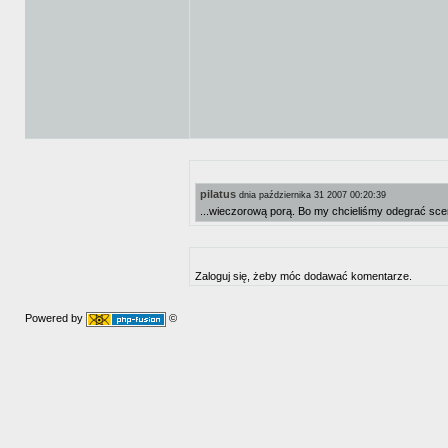
pilatus
dnia października 31 2007 00:20:39
...wieczorową porą. Bo my chcieliśmy odegrać scen
Zaloguj się, żeby móc dodawać komentarze.
Powered by
©