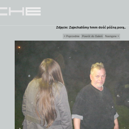
Zdjęcie: Zajechaliśmy hmm dość późną porą..
< Poprzednie
Powrót do Galerii
Następne >