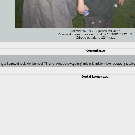
Rozmiar: 533 x 399 pikseli (60.31Kb)
Zdjęcie dodane przez
ciachu
dnia
30/10/2007 21:52
.
Zdjęcie oglądano
2244
razy
Komentarze
ę z kultowej, polskiej komedii "Brunet wieczorową porą" gdzie ja miałem być postacią tyt
Dodaj komentarz