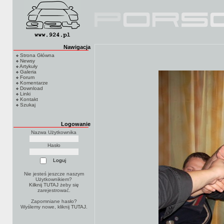
Nawigacja
Strona Główna
Newsy
Artykuły
Galeria
Forum
Komentarze
Download
Linki
Kontakt
Szukaj
Logowanie
Nazwa Użytkownika
Hasło
Nie jesteś jeszcze naszym
Użytkownikiem?
Kilknij TUTAJ
żeby się
zarejestrować.
Zapomniane hasło?
Wyślemy nowe, kliknij
TUTAJ
.