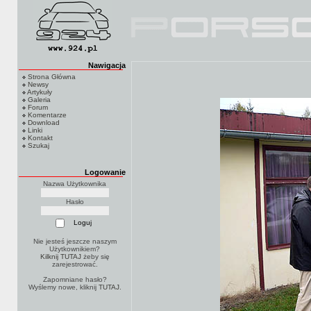
Nawigacja
Strona Główna
Newsy
Artykuły
Galeria
Forum
Komentarze
Download
Linki
Kontakt
Szukaj
Logowanie
Nazwa Użytkownika
Hasło
Nie jesteś jeszcze naszym
Użytkownikiem?
Kilknij TUTAJ
żeby się
zarejestrować.
Zapomniane hasło?
Wyślemy nowe, kliknij
TUTAJ
.