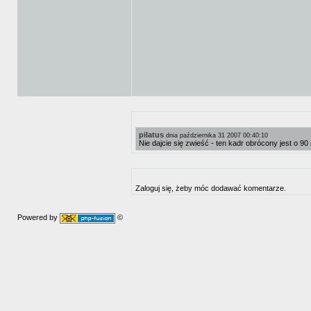
pilatus
dnia października 31 2007 00:40:10
Nie dajcie się zwieść - ten kadr obrócony jest o 90
Zaloguj się, żeby móc dodawać komentarze.
Powered by
©