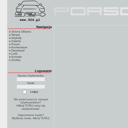
Nawigacja
Strona Główna
Newsy
Artykuły
Galeria
Forum
Komentarze
Download
Linki
Kontakt
Szukaj
Logowanie
Nazwa Użytkownika
Hasło
Nie jesteś jeszcze naszym
Użytkownikiem?
Kilknij TUTAJ
żeby się
zarejestrować.
Zapomniane hasło?
Wyślemy nowe, kliknij
TUTAJ
.