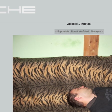
Zdjęcie: .. inni tak
< Poprzednie
Powrót do Galerii
Następne >