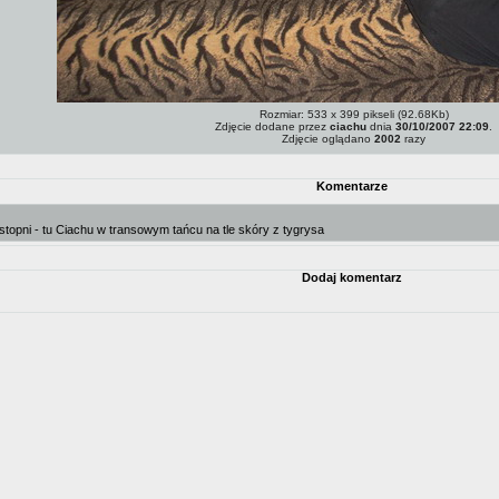
Rozmiar: 533 x 399 pikseli (92.68Kb)
Zdjęcie dodane przez
ciachu
dnia
30/10/2007 22:09
.
Zdjęcie oglądano
2002
razy
Komentarze
 stopni - tu Ciachu w transowym tańcu na tle skóry z tygrysa
Dodaj komentarz