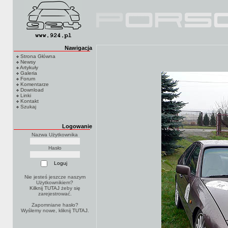
Nawigacja
Strona Główna
Newsy
Artykuły
Galeria
Forum
Komentarze
Download
Linki
Kontakt
Szukaj
Logowanie
Nazwa Użytkownika
Hasło
Nie jesteś jeszcze naszym
Użytkownikiem?
Kilknij TUTAJ
żeby się
zarejestrować.
Zapomniane hasło?
Wyślemy nowe, kliknij
TUTAJ
.