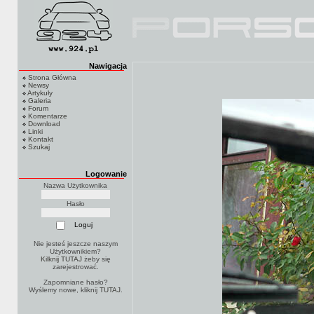
Nawigacja
Strona Główna
Newsy
Artykuły
Galeria
Forum
Komentarze
Download
Linki
Kontakt
Szukaj
Logowanie
Nazwa Użytkownika
Hasło
Nie jesteś jeszcze naszym
Użytkownikiem?
Kilknij TUTAJ
żeby się
zarejestrować.
Zapomniane hasło?
Wyślemy nowe, kliknij
TUTAJ
.