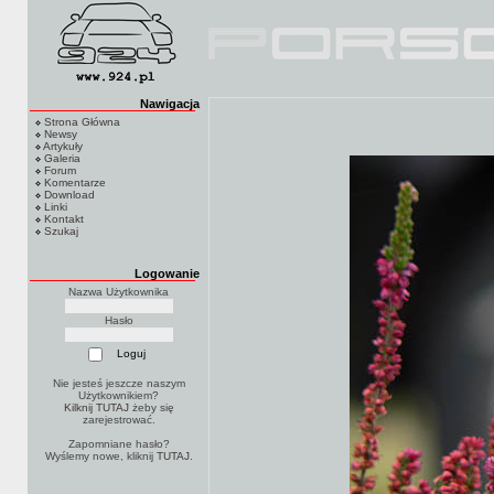
Nawigacja
Strona Główna
Newsy
Artykuły
Galeria
Forum
Komentarze
Download
Linki
Kontakt
Szukaj
Logowanie
Nazwa Użytkownika
Hasło
Nie jesteś jeszcze naszym
Użytkownikiem?
Kilknij TUTAJ
żeby się
zarejestrować.
Zapomniane hasło?
Wyślemy nowe, kliknij
TUTAJ
.