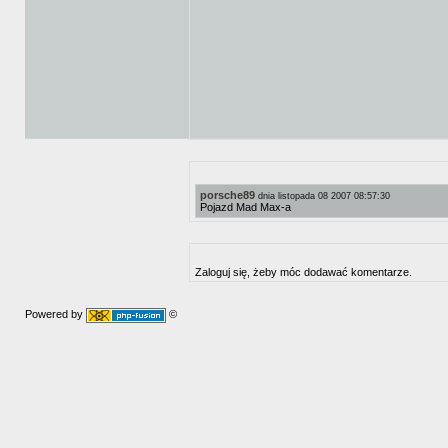
porsche89
dnia listopada 08 2007 08:57:30
Pojazd Mad Max-a
Zaloguj się, żeby móc dodawać komentarze.
Powered by
©