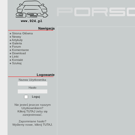
Nawigacja
Strona Główna
Newsy
Artykuły
Galeria
Forum
Komentarze
Download
Linki
Kontakt
Szukaj
Logowanie
Nazwa Użytkownika
Hasło
Nie jesteś jeszcze naszym
Użytkownikiem?
Kilknij TUTAJ
żeby się
zarejestrować.
Zapomniane hasło?
Wyślemy nowe, kliknij
TUTAJ
.