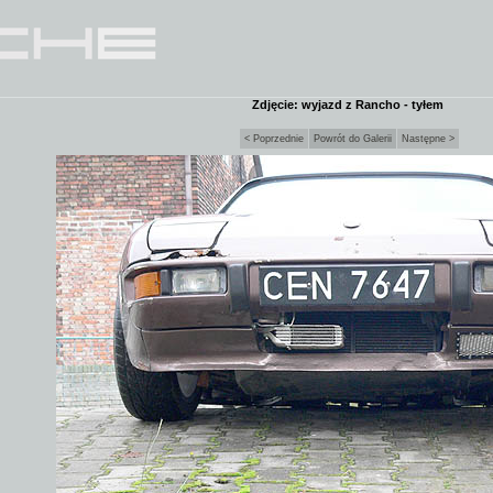
Zdjęcie: wyjazd z Rancho - tyłem
< Poprzednie
Powrót do Galerii
Następne >