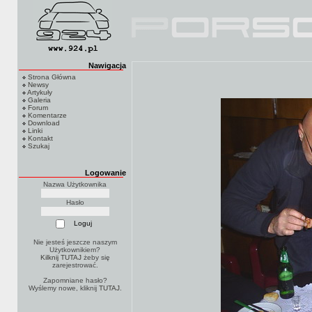
Nawigacja
Strona Główna
Newsy
Artykuły
Galeria
Forum
Komentarze
Download
Linki
Kontakt
Szukaj
Logowanie
Nazwa Użytkownika
Hasło
Nie jesteś jeszcze naszym
Użytkownikiem?
Kilknij TUTAJ
żeby się
zarejestrować.
Zapomniane hasło?
Wyślemy nowe, kliknij
TUTAJ
.