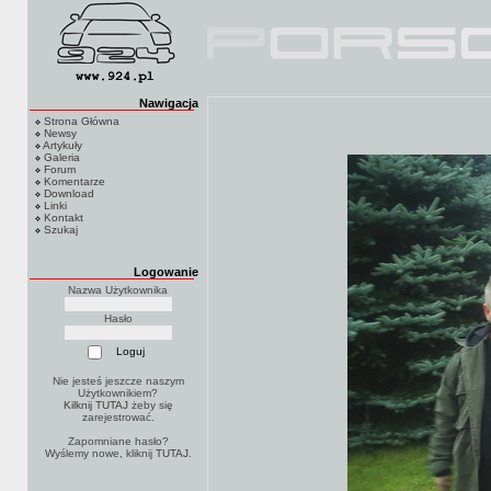
Nawigacja
Strona Główna
Newsy
Artykuły
Galeria
Forum
Komentarze
Download
Linki
Kontakt
Szukaj
Logowanie
Nazwa Użytkownika
Hasło
Nie jesteś jeszcze naszym
Użytkownikiem?
Kilknij TUTAJ
żeby się
zarejestrować.
Zapomniane hasło?
Wyślemy nowe, kliknij
TUTAJ
.