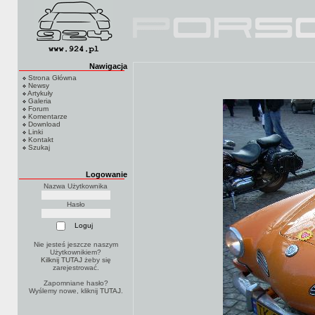
Nawigacja
Strona Główna
Newsy
Artykuły
Galeria
Forum
Komentarze
Download
Linki
Kontakt
Szukaj
Logowanie
Nazwa Użytkownika
Hasło
Nie jesteś jeszcze naszym
Użytkownikiem?
Kilknij TUTAJ
żeby się
zarejestrować.
Zapomniane hasło?
Wyślemy nowe, kliknij
TUTAJ
.