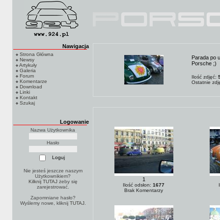
Nawigacja
Strona Główna
Parada po u
Newsy
Porsche ;)
Artykuły
Galeria
Forum
Ilość zdjęć:
Komentarze
Ostatnie zd
Download
Linki
Kontakt
Szukaj
Logowanie
Nazwa Użytkownika
Hasło
Nie jesteś jeszcze naszym
Użytkownikiem?
1
Kilknij TUTAJ
żeby się
Ilość odsłon:
1677
zarejestrować.
Brak Komentarzy
Zapomniane hasło?
Wyślemy nowe, kliknij
TUTAJ
.