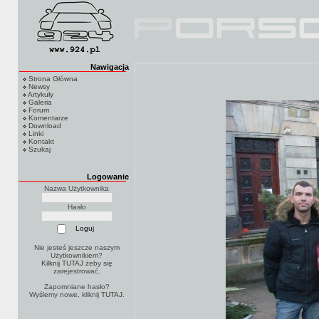
Nawigacja
Strona Główna
Newsy
Artykuły
Galeria
Forum
Komentarze
Download
Linki
Kontakt
Szukaj
Logowanie
Nazwa Użytkownika
Hasło
Nie jesteś jeszcze naszym
Użytkownikiem?
Kilknij TUTAJ
żeby się
zarejestrować.
Zapomniane hasło?
Wyślemy nowe, kliknij
TUTAJ
.