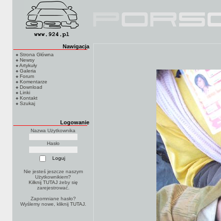
Nawigacja
Strona Główna
Newsy
Artykuły
Galeria
Forum
Komentarze
Download
Linki
Kontakt
Szukaj
Logowanie
Nazwa Użytkownika
Hasło
Nie jesteś jeszcze naszym
Użytkownikiem?
Kilknij TUTAJ
żeby się
zarejestrować.
Zapomniane hasło?
Wyślemy nowe, kliknij
TUTAJ
.