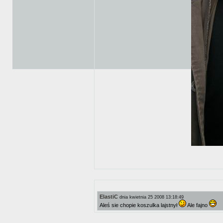
ElastiC
dnia kwietnia 25 2008 13:18:49
Aleś sie chopie koszulka lajstnył
Ale fajno