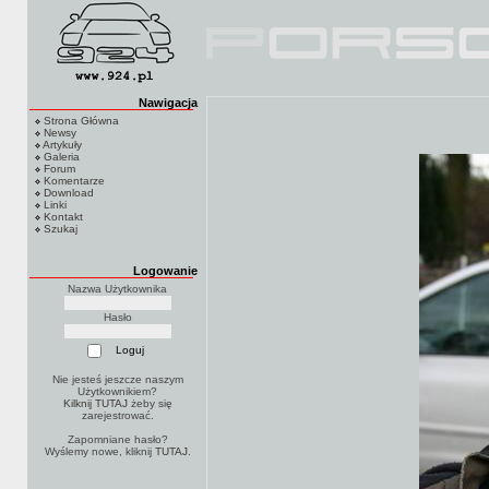
Nawigacja
Strona Główna
Newsy
Artykuły
Galeria
Forum
Komentarze
Download
Linki
Kontakt
Szukaj
Logowanie
Nazwa Użytkownika
Hasło
Nie jesteś jeszcze naszym
Użytkownikiem?
Kilknij TUTAJ
żeby się
zarejestrować.
Zapomniane hasło?
Wyślemy nowe, kliknij
TUTAJ
.