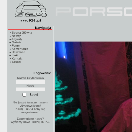
Nawigacja
Strona Główna
Newsy
Artykuły
Galeria
Forum
Komentarze
Download
Linki
Kontakt
Szukaj
Logowanie
Nazwa Użytkownika
Hasło
Nie jesteś jeszcze naszym
Użytkownikiem?
Kilknij TUTAJ
żeby się
zarejestrować.
Zapomniane hasło?
Wyślemy nowe, kliknij
TUTAJ
.