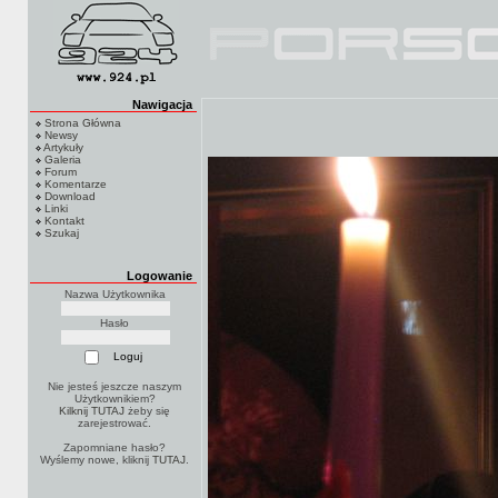
Nawigacja
Strona Główna
Newsy
Artykuły
Galeria
Forum
Komentarze
Download
Linki
Kontakt
Szukaj
Logowanie
Nazwa Użytkownika
Hasło
Nie jesteś jeszcze naszym
Użytkownikiem?
Kilknij TUTAJ
żeby się
zarejestrować.
Zapomniane hasło?
Wyślemy nowe, kliknij
TUTAJ
.