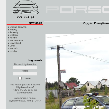
Nawigacja
Zdjęcie: Pamiątkowe 
Strona Główna
Newsy
Artykuły
Galeria
Forum
Komentarze
Download
Linki
Kontakt
Szukaj
Logowanie
Nazwa Użytkownika
Hasło
Nie jesteś jeszcze naszym
Użytkownikiem?
Kilknij TUTAJ
żeby się
zarejestrować.
Zapomniane hasło?
Wyślemy nowe, kliknij
TUTAJ
.