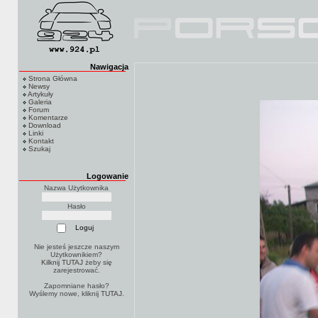
Nawigacja
Strona Główna
Newsy
Artykuły
Galeria
Forum
Komentarze
Download
Linki
Kontakt
Szukaj
Logowanie
Nazwa Użytkownika
Hasło
Nie jesteś jeszcze naszym
Użytkownikiem?
Kilknij TUTAJ
żeby się
zarejestrować.
Zapomniane hasło?
Wyślemy nowe, kliknij
TUTAJ
.