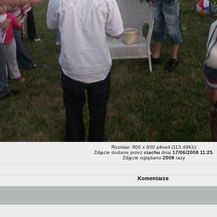
Rozmiar: 800 x 600 pikseli (113.49Kb)
Zdjęcie dodane przez
ciachu
dnia
17/06/2008 11:25
.
Zdjęcie oglądano
2008
razy
Komentarze