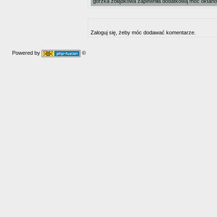
gorzka żołądkowa zapewniła dodatkową moc oktanow
Zaloguj się, żeby móc dodawać komentarze.
Powered by
©