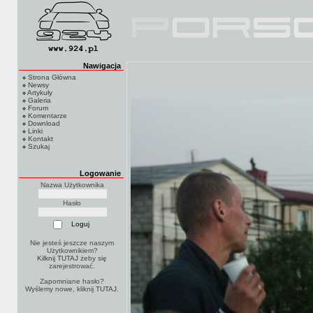
Nawigacja
Strona Główna
Newsy
Artykuły
Galeria
Forum
Komentarze
Download
Linki
Kontakt
Szukaj
Logowanie
Nazwa Użytkownika
Hasło
Nie jesteś jeszcze naszym
Użytkownikiem?
Kilknij TUTAJ
żeby się
zarejestrować.
Zapomniane hasło?
Wyślemy nowe, kliknij
TUTAJ
.