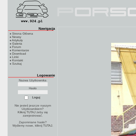
Nawigacja
Strona Główna
Newsy
Artykuły
Galeria
Forum
Komentarze
Download
Linki
Kontakt
Szukaj
Logowanie
Nazwa Użytkownika
Hasło
Nie jesteś jeszcze naszym
Użytkownikiem?
Kilknij TUTAJ
żeby się
zarejestrować.
Zapomniane hasło?
Wyślemy nowe, kliknij
TUTAJ
.