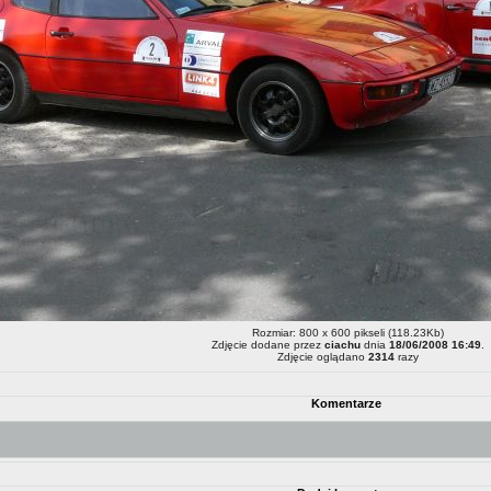
Rozmiar: 800 x 600 pikseli (118.23Kb)
Zdjęcie dodane przez
ciachu
dnia
18/06/2008 16:49
.
Zdjęcie oglądano
2314
razy
Komentarze