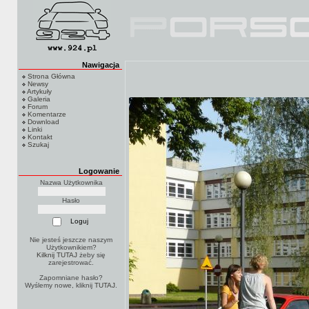
Nawigacja
Strona Główna
Newsy
Artykuły
Galeria
Forum
Komentarze
Download
Linki
Kontakt
Szukaj
Logowanie
Nazwa Użytkownika
Hasło
Nie jesteś jeszcze naszym
Użytkownikiem?
Kilknij TUTAJ
żeby się
zarejestrować.
Zapomniane hasło?
Wyślemy nowe, kliknij
TUTAJ
.