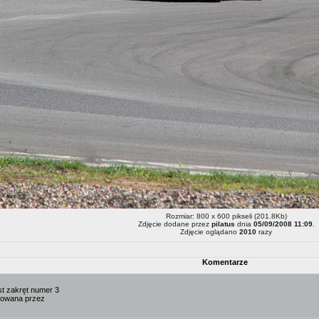
Rozmiar: 800 x 600 pikseli (201.8Kb)
Zdjęcie dodane przez
pilatus
dnia
05/09/2008 11:09
.
Zdjęcie oglądano
2010
razy
Komentarze
est zakręt numer 3
towana przez