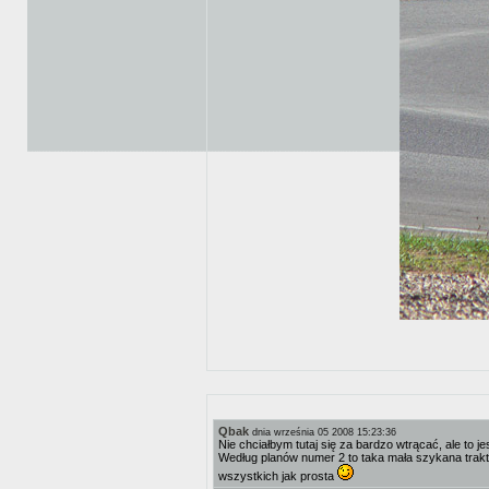
Qbak
dnia września 05 2008 15:23:36
Nie chciałbym tutaj się za bardzo wtrącać, ale to j
Według planów numer 2 to taka mała szykana trak
wszystkich jak prosta