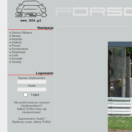
Nawigacja
Strona Główna
Newsy
Artykuły
Galeria
Forum
Komentarze
Download
Linki
Kontakt
Szukaj
Logowanie
Nazwa Użytkownika
Hasło
Nie jesteś jeszcze naszym
Użytkownikiem?
Kilknij TUTAJ
żeby się
zarejestrować.
Zapomniane hasło?
Wyślemy nowe, kliknij
TUTAJ
.