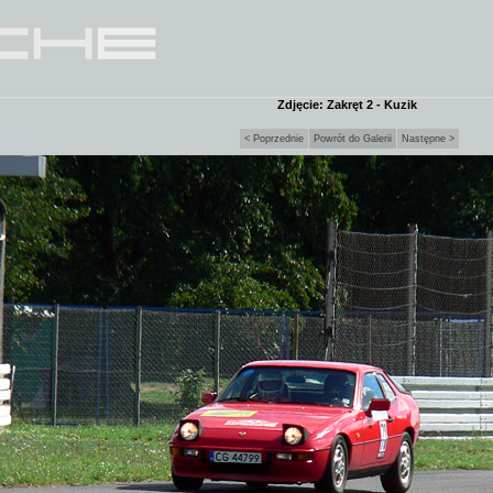
Zdjęcie: Zakręt 2 - Kuzik
< Poprzednie
Powrót do Galerii
Następne >