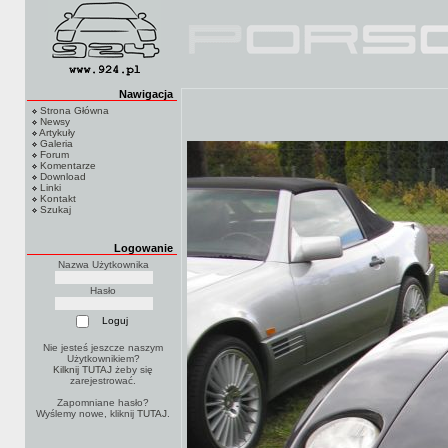
Nawigacja
Strona Główna
Newsy
Artykuły
Galeria
Forum
Komentarze
Download
Linki
Kontakt
Szukaj
Logowanie
Nazwa Użytkownika
Hasło
Nie jesteś jeszcze naszym
Użytkownikiem?
Kilknij TUTAJ
żeby się
zarejestrować.
Zapomniane hasło?
Wyślemy nowe, kliknij
TUTAJ
.