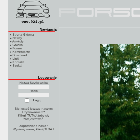
Nawigacja
Strona Główna
Newsy
Artykuły
Galeria
Forum
Komentarze
Download
Linki
Kontakt
Szukaj
Logowanie
Nazwa Użytkownika
Hasło
Nie jesteś jeszcze naszym
Użytkownikiem?
Kilknij TUTAJ
żeby się
zarejestrować.
Zapomniane hasło?
Wyślemy nowe, kliknij
TUTAJ
.