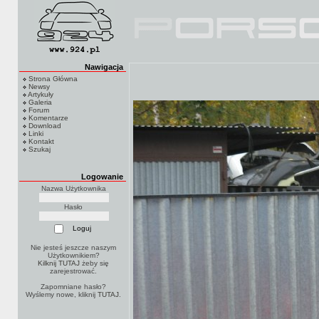
Nawigacja
Strona Główna
Newsy
Artykuły
Galeria
Forum
Komentarze
Download
Linki
Kontakt
Szukaj
Logowanie
Nazwa Użytkownika
Hasło
Nie jesteś jeszcze naszym
Użytkownikiem?
Kilknij TUTAJ
żeby się
zarejestrować.
Zapomniane hasło?
Wyślemy nowe, kliknij
TUTAJ
.