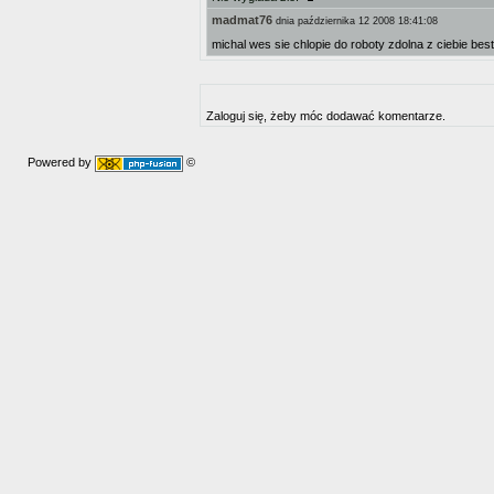
madmat76
dnia października 12 2008 18:41:08
michal wes sie chlopie do roboty zdolna z ciebie besti
Zaloguj się, żeby móc dodawać komentarze.
Powered by
©