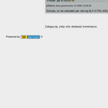
"Prawie" jak w NASA
pilatus
dnia października 13 2008 13:08:09
Szkoda, że nie widziałeś jak robi się ALT+CTRL+DEL 
Zaloguj się, żeby móc dodawać komentarze.
Powered by
©