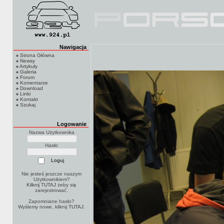
Nawigacja
Strona Główna
Newsy
Artykuły
Galeria
Forum
Komentarze
Download
Linki
Kontakt
Szukaj
Logowanie
Nazwa Użytkownika
Hasło
Nie jesteś jeszcze naszym
Użytkownikiem?
Kilknij TUTAJ
żeby się
zarejestrować.
Zapomniane hasło?
Wyślemy nowe, kliknij
TUTAJ
.