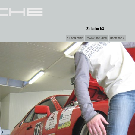
Zdjęcie: b3
< Poprzednie
Powrót do Galerii
Następne >