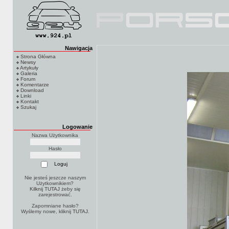
Nawigacja
Strona Główna
Newsy
Artykuły
Galeria
Forum
Komentarze
Download
Linki
Kontakt
Szukaj
Logowanie
Nazwa Użytkownika
Hasło
Nie jesteś jeszcze naszym
Użytkownikiem?
Kilknij TUTAJ
żeby się
zarejestrować.
Zapomniane hasło?
Wyślemy nowe, kliknij
TUTAJ
.