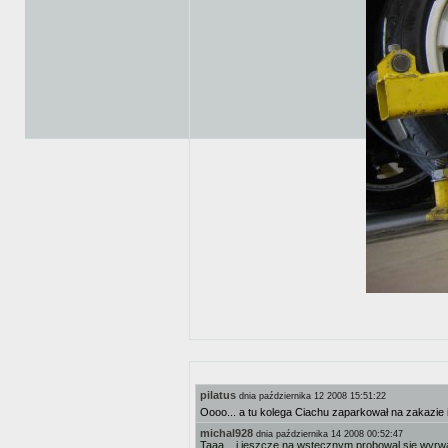
pilatus
dnia października 12 2008 15:51:22
Oooo... a tu kolega Ciachu zaparkował na zakazie 
michal928
dnia października 14 2008 00:52:47
Taaa... i jeszcze na wstecznym probowal sie wyrwa