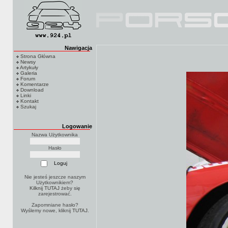
Nawigacja
Strona Główna
Newsy
Artykuły
Galeria
Forum
Komentarze
Download
Linki
Kontakt
Szukaj
Logowanie
Nazwa Użytkownika
Hasło
Nie jesteś jeszcze naszym
Użytkownikiem?
Kilknij TUTAJ
żeby się
zarejestrować.
Zapomniane hasło?
Wyślemy nowe, kliknij
TUTAJ
.