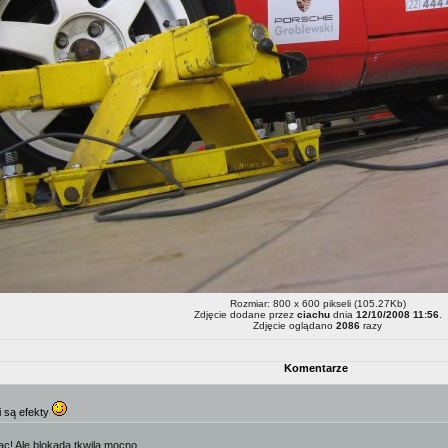
Rozmiar: 800 x 600 pikseli (105.27Kb)
Zdjęcie dodane przez
ciachu
dnia
12/10/2008 11:56
.
Zdjęcie oglądano
2086
razy
Komentarze
i są efekty
c! Ale blokada tkwila mocno...