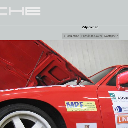
Zdjęcie: a3
< Poprzednie
Powrót do Galerii
Następne >