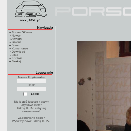
Nawigacja
Strona Główna
Newsy
Artykuły
Galeria
Forum
Komentarze
Download
Linki
Kontakt
Szukaj
Logowanie
Nazwa Użytkownika
Hasło
Nie jesteś jeszcze naszym
Użytkownikiem?
Kilknij TUTAJ
żeby się
zarejestrować.
Zapomniane hasło?
Wyślemy nowe, kliknij
TUTAJ
.