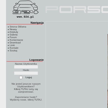
Nawigacja
Strona Główna
Newsy
Artykuły
Galeria
Forum
Komentarze
Download
Linki
Kontakt
Szukaj
Logowanie
Nazwa Użytkownika
Hasło
Nie jesteś jeszcze naszym
Użytkownikiem?
Kilknij TUTAJ
żeby się
zarejestrować.
Zapomniane hasło?
Wyślemy nowe, kliknij
TUTAJ
.