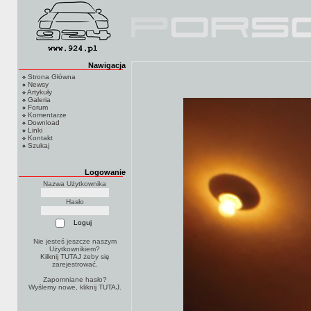
Nawigacja
Strona Główna
Newsy
Artykuły
Galeria
Forum
Komentarze
Download
Linki
Kontakt
Szukaj
Logowanie
Nazwa Użytkownika
Hasło
Nie jesteś jeszcze naszym
Użytkownikiem?
Kilknij TUTAJ
żeby się
zarejestrować.
Zapomniane hasło?
Wyślemy nowe, kliknij
TUTAJ
.