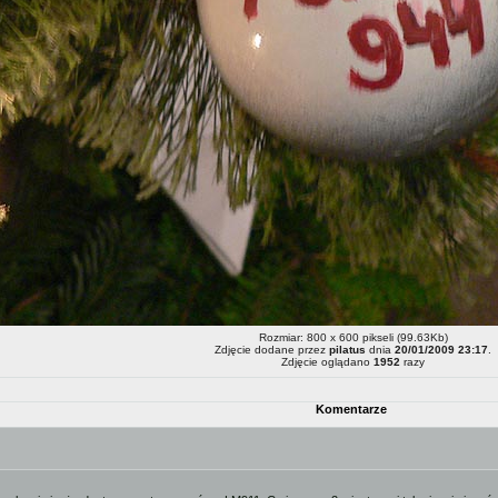
Rozmiar: 800 x 600 pikseli (99.63Kb)
Zdjęcie dodane przez
pilatus
dnia
20/01/2009 23:17
.
Zdjęcie oglądano
1952
razy
Komentarze