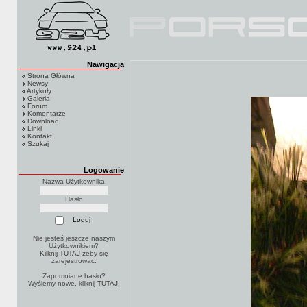
Nawigacja
Strona Główna
Newsy
Artykuły
Galeria
Forum
Komentarze
Download
Linki
Kontakt
Szukaj
Logowanie
Nazwa Użytkownika
Hasło
Nie jesteś jeszcze naszym
Użytkownikiem?
Kilknij TUTAJ
żeby się
zarejestrować.
Zapomniane hasło?
Wyślemy nowe, kliknij
TUTAJ
.