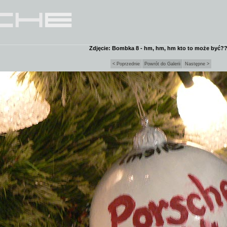
Zdjęcie: Bombka 8 - hm, hm, hm kto to może być?
< Poprzednie
Powrót do Galerii
Następne >