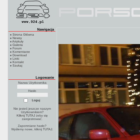
Nawigacja
Strona Główna
Newsy
Artykuły
Galeria
Forum
Komentarze
Download
Linki
Kontakt
Szukaj
Logowanie
Nazwa Użytkownika
Hasło
Nie jesteś jeszcze naszym
Użytkownikiem?
Kilknij TUTAJ
żeby się
zarejestrować.
Zapomniane hasło?
Wyślemy nowe, kliknij
TUTAJ
.