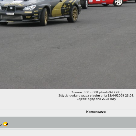
Rozmiar: 800 x 600 pikseli (94.29Kb)
Zdjęcie dodane przez
ciachu
dnia
19/04/2009 23:04
.
Zdjęcie oglądano
2368
razy
Komentarze
jce