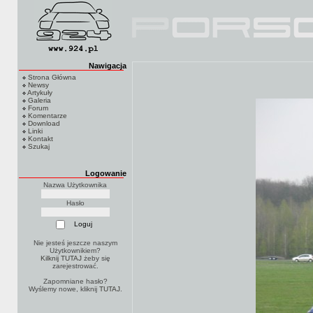
Nawigacja
Strona Główna
Newsy
Artykuły
Galeria
Forum
Komentarze
Download
Linki
Kontakt
Szukaj
Logowanie
Nazwa Użytkownika
Hasło
Nie jesteś jeszcze naszym
Użytkownikiem?
Kilknij TUTAJ
żeby się
zarejestrować.
Zapomniane hasło?
Wyślemy nowe, kliknij
TUTAJ
.