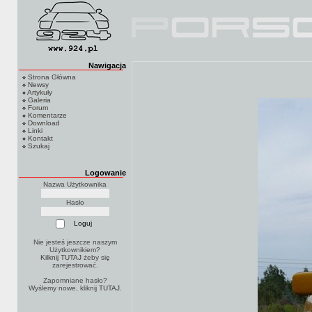
Nawigacja
Strona Główna
Newsy
Artykuły
Galeria
Forum
Komentarze
Download
Linki
Kontakt
Szukaj
Logowanie
Nazwa Użytkownika
Hasło
Nie jesteś jeszcze naszym
Użytkownikiem?
Kilknij TUTAJ
żeby się
zarejestrować.
Zapomniane hasło?
Wyślemy nowe, kliknij
TUTAJ
.