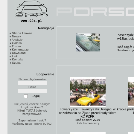
Nawigacja
Strona Główna
Piaseczyńki
Newsy
iw13ko, pol
Artykuły
Galeria
Forum
Ilość zdjęć:
Komentarze
Ostatnie zd
Download
Linki
Kontakt
Szukaj
Logowanie
Nazwa Użytkownika
Hasło
Nie jesteś jeszcze naszym
Użytkownikiem?
Towarzysze i Towarzyszki Delegaci w
krótka prel
Kilknij TUTAJ
żeby się
oczekiwaniu na Zjazd przed budynkiem
zarejestrować.
KC PZPR
Ilość odsłon:
2220
Zapomniane hasło?
Brak Komentarzy
Wyślemy nowe, kliknij
TUTAJ
.