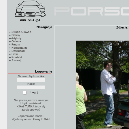
Nawigacja
Zdjęcie:
Strona Główna
Newsy
Artykuły
Galeria
Forum
Komentarze
Download
Linki
Kontakt
Szukaj
Logowanie
Nazwa Użytkownika
Hasło
Nie jesteś jeszcze naszym
Użytkownikiem?
Kilknij TUTAJ
żeby się
zarejestrować.
Zapomniane hasło?
Wyślemy nowe, kliknij
TUTAJ
.