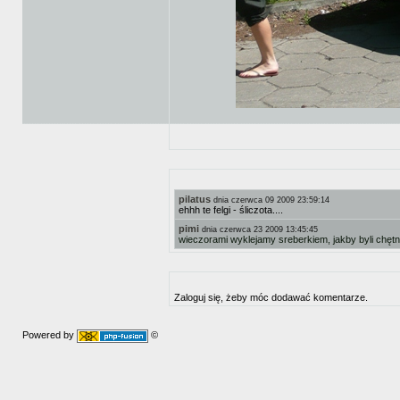
pilatus
dnia czerwca 09 2009 23:59:14
ehhh te felgi - śliczota....
pimi
dnia czerwca 23 2009 13:45:45
wieczorami wyklejamy sreberkiem, jakby byli chętni
Zaloguj się, żeby móc dodawać komentarze.
Powered by
©