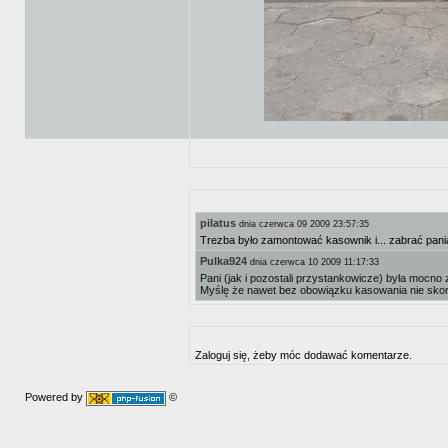
pilatus
dnia czerwca 09 2009 23:57:35
Trezba było zamontować kasownik i... zabrać pan
Pulka924
dnia czerwca 10 2009 11:17:33
Pani (jak i pozostali przystankowicze) była moc
Myślę że nawet bez obowiązku kasowania nie sko
Zaloguj się, żeby móc dodawać komentarze.
Powered by
©