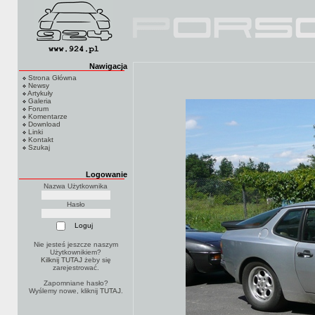
Nawigacja
Strona Główna
Newsy
Artykuły
Galeria
Forum
Komentarze
Download
Linki
Kontakt
Szukaj
Logowanie
Nazwa Użytkownika
Hasło
Nie jesteś jeszcze naszym
Użytkownikiem?
Kilknij TUTAJ
żeby się
zarejestrować.
Zapomniane hasło?
Wyślemy nowe, kliknij
TUTAJ
.