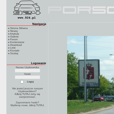
Nawigacja
Strona Główna
Newsy
Artykuły
Galeria
Forum
Komentarze
Download
Linki
Kontakt
Szukaj
Logowanie
Nazwa Użytkownika
Hasło
Nie jesteś jeszcze naszym
Użytkownikiem?
Kilknij TUTAJ
żeby się
zarejestrować.
Zapomniane hasło?
Wyślemy nowe, kliknij
TUTAJ
.