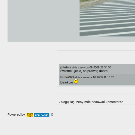
pilatus
dnia czerwca 09 2009 23:54:55
Świetne ujęcie, na prawdę dobre
Pulka924
dnia czerwca 10 2009 11:14:25
Dziękuję
Zaloguj się, żeby móc dodawać komentarze.
Powered by
©