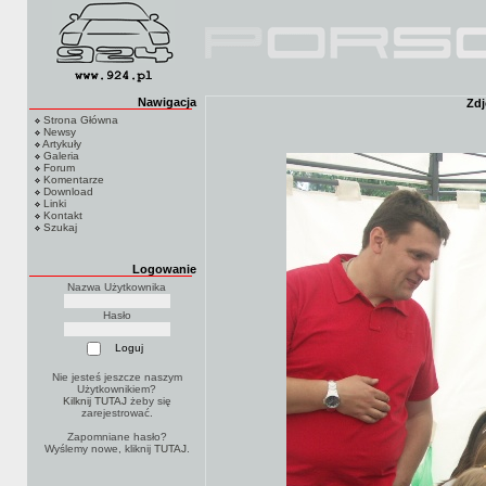
Nawigacja
Zdj
Strona Główna
Newsy
Artykuły
Galeria
Forum
Komentarze
Download
Linki
Kontakt
Szukaj
Logowanie
Nazwa Użytkownika
Hasło
Nie jesteś jeszcze naszym
Użytkownikiem?
Kilknij TUTAJ
żeby się
zarejestrować.
Zapomniane hasło?
Wyślemy nowe, kliknij
TUTAJ
.