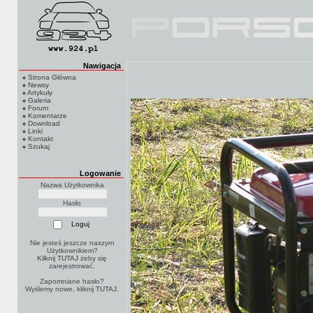
Nawigacja
Strona Główna
Newsy
Artykuły
Galeria
Forum
Komentarze
Download
Linki
Kontakt
Szukaj
Logowanie
Nazwa Użytkownika
Hasło
Nie jesteś jeszcze naszym
Użytkownikiem?
Kilknij TUTAJ
żeby się
zarejestrować.
Zapomniane hasło?
Wyślemy nowe, kliknij
TUTAJ
.