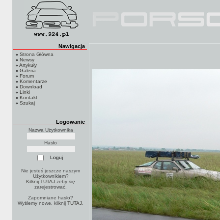
Nawigacja
Strona Główna
Newsy
Artykuły
Galeria
Forum
Komentarze
Download
Linki
Kontakt
Szukaj
Logowanie
Nazwa Użytkownika
Hasło
Nie jesteś jeszcze naszym
Użytkownikiem?
Kilknij TUTAJ
żeby się
zarejestrować.
Zapomniane hasło?
Wyślemy nowe, kliknij
TUTAJ
.