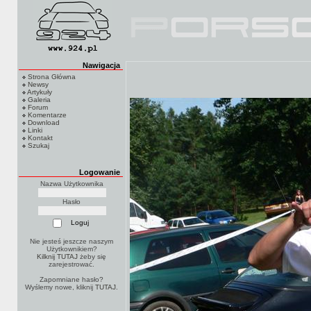
Nawigacja
Strona Główna
Newsy
Artykuły
Galeria
Forum
Komentarze
Download
Linki
Kontakt
Szukaj
Logowanie
Nazwa Użytkownika
Hasło
Nie jesteś jeszcze naszym
Użytkownikiem?
Kilknij TUTAJ
żeby się
zarejestrować.
Zapomniane hasło?
Wyślemy nowe, kliknij
TUTAJ
.