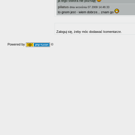
ja tego stwora nie poznaję
pilatus
dnia września 07 2009 14:46:33
to gnom jest - wiem dobrze... znam go
Zaloguj się, żeby móc dodawać komentarze.
Powered by
©