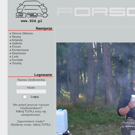
Nawigacja
Strona Główna
Newsy
Artykuły
Galeria
Forum
Komentarze
Download
Linki
Kontakt
Szukaj
Logowanie
Nazwa Użytkownika
Hasło
Nie jesteś jeszcze naszym
Użytkownikiem?
Kilknij TUTAJ
żeby się
zarejestrować.
Zapomniane hasło?
Wyślemy nowe, kliknij
TUTAJ
.